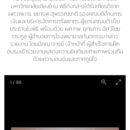
มหาวิทยาลัยเชียงใหม่ พิธีดังกล่าวได้รับเกียรติจาก
ผศ.ทพ.ดร. ชยารพ สุพรรณชาติ รองคณบดีด้านการ
เงินและบริหารจัดการทรัพยากร ผู้แทนคณบดี เป็น
ประธานในพิธี พร้อมด้วย ผศ.ทพ. ยุทธการ อัศว์ไชย
ตระกูล ผู้อำนวยการโรงพยาบาลทันตกรรม กล่าว
รายงาน โดยมีคณาจารย์ เจ้าหน้าที่ ผู้สำเร็จการฝึก
อบรมเข้าร่วมงานแสดงความยินดีและถ่ายภาพร่วมกัน
ด้วยความอบอุ่นและภาคภูมิใจ
1
/
86