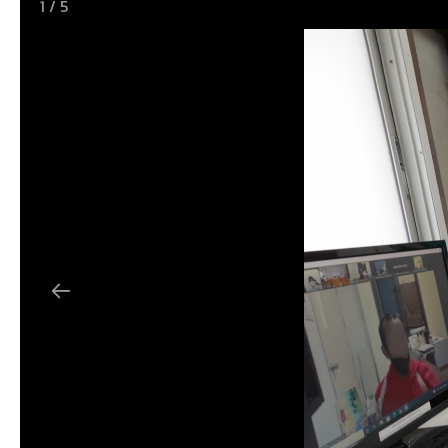
1
/
5