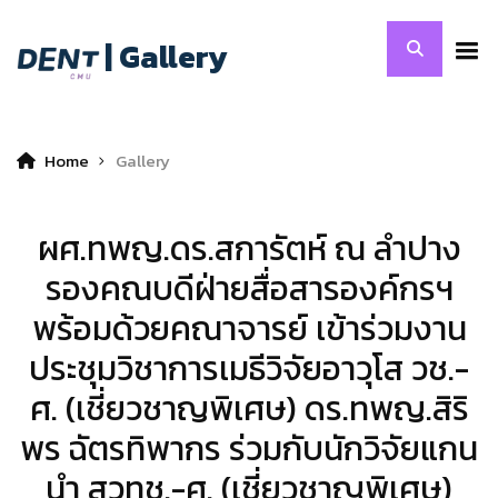
| Gallery
Home
Gallery
ผศ.ทพญ.ดร.สการัตห์ ณ ลำปาง
รองคณบดีฝ่ายสื่อสารองค์กรฯ
พร้อมด้วยคณาจารย์ เข้าร่วมงาน
ประชุมวิชาการเมธีวิจัยอาวุโส วช.-
ศ. (เชี่ยวชาญพิเศษ) ดร.ทพญ.สิริ
พร ฉัตรทิพากร ร่วมกับนักวิจัยแกน
นำ สวทช.-ศ. (เชี่ยวชาญพิเศษ)