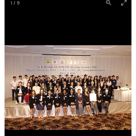
1
/
9