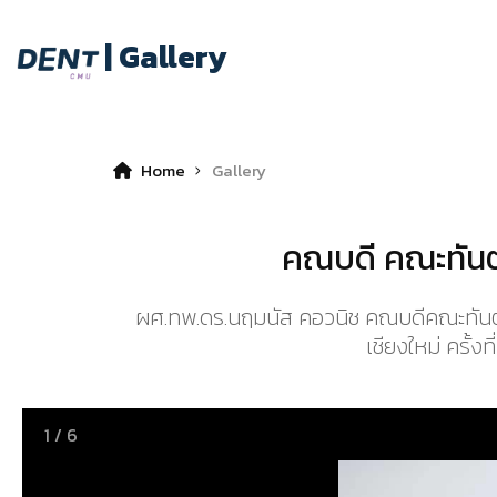
| Gallery
Home
Gallery
คณบดี คณะทันตะ
ผศ.ทพ.ดร.นฤมนัส คอวนิช คณบดีคณะทันตแพ
เชียงใหม่ ครั้ง
1
/
6