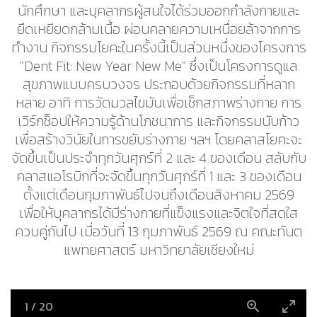
นักศึกษา และบุคลากรผู้สนใจได้ร่วมออกกำลังกายและ
ยืดเหยียดกล้ามเนื้อ ผ่อนคลายความเหนื่อยล้าจากการ
ทำงาน กิจกรรมโยคะในครั้งนี้เป็นส่วนหนึ่งของโครงการ
"Dent Fit: New Year New Me" ซึ่งเป็นโครงการดูแล
สุขภาพแบบครบวงจร ประกอบด้วยกิจกรรมที่หลาก
หลาย อาทิ การวัดมวลไขมันเพื่อเช็กสภาพร่างกาย การ
เวิร์กช็อปให้ความรู้ด้านโภชนาการ และกิจกรรมนับก้าว
เพื่อสร้างวินัยในการขยับร่างกาย ฯลฯ โดยคลาสโยคะจะ
จัดขึ้นเป็นประจำทุกวันศุกร์ที่ 2 และ 4 ของเดือน สลับกับ
คลาสแอโรบิกที่จะจัดขึ้นทุกวันศุกร์ที่ 1 และ 3 ของเดือน
ตั้งแต่เดือนกุมภาพันธ์ไปจนถึงเดือนสิงหาคม 2569
เพื่อให้บุคลากรได้มีร่างกายที่แข็งแรงและจิตใจที่สดใส
ควบคู่กันไป เมื่อวันที่ 13 กุมภาพันธ์ 2569 ณ คณะทันต
แพทยศาสตร์ มหาวิทยาลัยเชียงใหม่
1
/
20