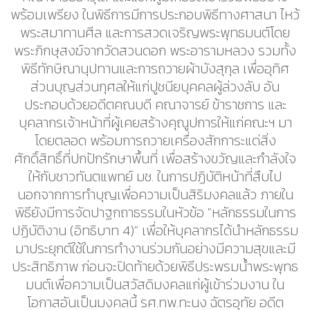
พร้อมเพรียง ในพิธีการมีการประกอบพิธีทางศาสนา ไหว้
พระสมาทานศีล และการสวดเจริญพระพุทธมนต์โดย
พระภิกษุสงฆ์จากวัดสวนดอก พระอารามหลวง รวมทั้ง
พิธีทักษิณานุปทานและการถวายผ้าบังสุกุล เพื่ออุทิศ
ส่วนบุญส่วนกุศลให้แก่ปูชนียบุคคลผู้ล่วงลับ อัน
ประกอบด้วยอดีตคณบดี คณาจารย์ ข้าราชการ และ
บุคลากรเจ้าหน้าที่ผู้เคยสร้างคุณูปการให้แก่คณะฯ มา
โดยตลอด พร้อมการถวายเครื่องสักการะแด่สิ่ง
ศักดิ์สิทธิ์ที่ปกปักรักษาพื้นที่ เพื่อสร้างขวัญและกำลังใจ
ให้กับชาวทันตแพทย์ มช. ในการปฏิบัติหน้าที่สืบไป
นอกจากการทำบุญเพื่อความเป็นสิริมงคลแล้ว ภายใน
พิธียังมีการจัดปาฐกถาธรรมในหัวข้อ "หลักธรรมในการ
ปฏิบัติงาน (อิทธิบาท 4)" เพื่อให้บุคลากรได้นำหลักธรรม
มาประยุกต์ใช้ในการทำงานร่วมกันอย่างมีความสุขและมี
ประสิทธิภาพ ก่อนจะปิดท้ายด้วยพิธีประพรมน้ำพระพุทธ
มนต์เพื่อความเป็นสวัสดิมงคลแก่ผู้เข้าร่วมงาน ใน
โอกาสอันเป็นมงคลนี้ รศ.ทพ.ทะนง ฉัตรอุทัย อดีต