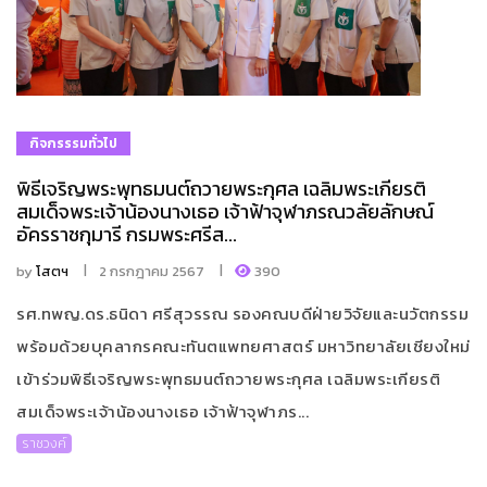
กิจกรรรมทั่วไป
พิธีเจริญพระพุทธมนต์ถวายพระกุศล เฉลิมพระเกียรติ
สมเด็จพระเจ้าน้องนางเธอ เจ้าฟ้าจุฬาภรณวลัยลักษณ์
อัครราชกุมารี กรมพระศรีส...
by
โสตฯ
2 กรกฎาคม 2567
390
รศ.ทพญ.ดร.ธนิดา ศรีสุวรรณ รองคณบดีฝ่ายวิจัยและนวัตกรรม
พร้อมด้วยบุคลากรคณะทันตแพทยศาสตร์ มหาวิทยาลัยเชียงใหม่
เข้าร่วมพิธีเจริญพระพุทธมนต์ถวายพระกุศล เฉลิมพระเกียรติ
สมเด็จพระเจ้าน้องนางเธอ เจ้าฟ้าจุฬาภร...
ราชวงค์