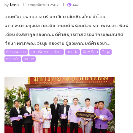
by
โสตฯ
7 พฤศจิกายน 2567
442
คณะทันตแพทยศาสตร์ มหาวิทยาลัยเชียงใหม่ นำโดย
ผศ.ทพ.ดร.นฤมนัส คอวนิช คณบดี พร้อมด้วย รศ.ทพญ.ดร. พิมพ์
เดือน รังสิยากูล รองคณบดีฝ่ายยุทธศาสตร์องค์กรและบัณฑิต
ศึกษา ผศ.ทพญ. วีรนุช ทองงาม ผู้ช่วยคณบดีฝ่ายวิชา...
กิจกรรมคณะ
งานบริการการศึกษา
นฤมนัส
พิมพ์เดือน
วีรนุช
ตลาดนัด
คณบดี