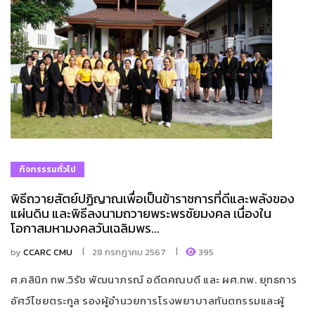
กิจกรรรมทั่วไป
พิธีถวายสัตย์ปฏิญาณเพื่อเป็นข้าราชการที่ดีและพลังของ
แผ่นดิน และพิธีลงนามถวายพระพรชัยมงคล เนื่องใน
โอกาสมหามงคลวันเฉลิมพร...
by
CCARC CMU
28 กรกฎาคม 2567
395
ศ.คลินิก ทพ.วิรัช พัฒนาภรณ์ อดีตคณบดี และ ผศ.ทพ. ยุทธการ
อัศว์ไชยตระกูล รองผู้อำนวยการโรงพยาบาลทันตกรรมและผู้