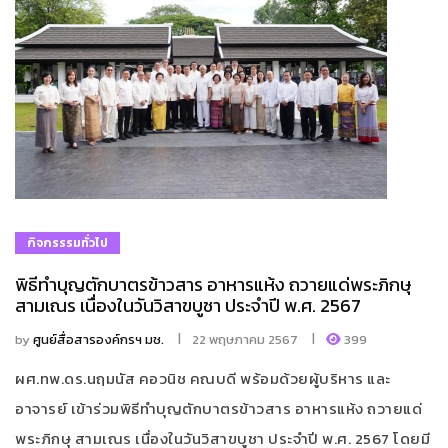
กิจกรรรมทั่วไป
พิธีทำบุญตักบาตรข้าวสาร อาหารแห้ง ถวายแด่พระภิกษุ
สามเณร เนื่องในวันวิสาขบูชา ประจำปี พ.ศ. 2567
by
ศูนย์สื่อสารองค์กรฯ มช.
22 พฤษภาคม 2567
399
ผศ.ทพ.ดร.นฤมนัส คอวนิช คณบดี พร้อมด้วยผู้บริหาร และ
อาจารย์ เข้าร่วมพิธีทำบุญตักบาตรข้าวสาร อาหารแห้ง ถวายแด่
พระภิกษุ สามเณร เนื่องในวันวิสาขบูชา ประจำปี พ.ศ. 2567 โดยมี