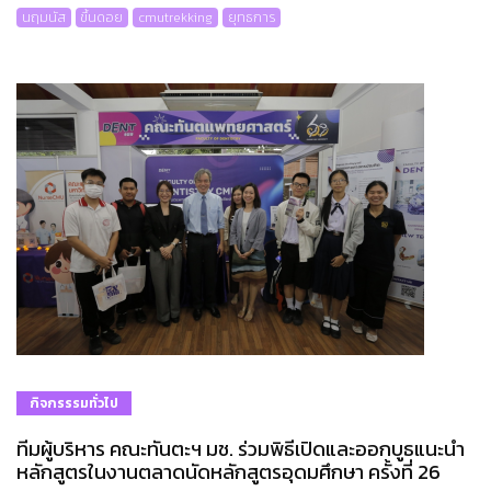
นฤมนัส
ขึ้นดอย
cmutrekking
ยุทธการ
กิจกรรรมทั่วไป
ทีมผู้บริหาร คณะทันตะฯ มช. ร่วมพิธีเปิดและออกบูธแนะนำ
หลักสูตรในงานตลาดนัดหลักสูตรอุดมศึกษา ครั้งที่ 26