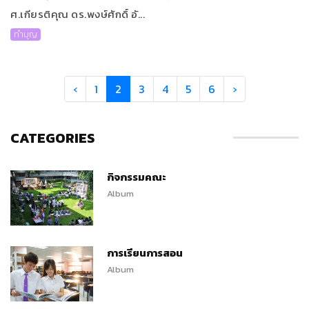
ศ.เกียรติคุณ ดร.พงษ์ศักดิ์ อั...
ทำบุญ
‹
1
2
3
4
5
6
›
CATEGORIES
กิจกรรมคณะ
Album
การเรียนการสอน
Album